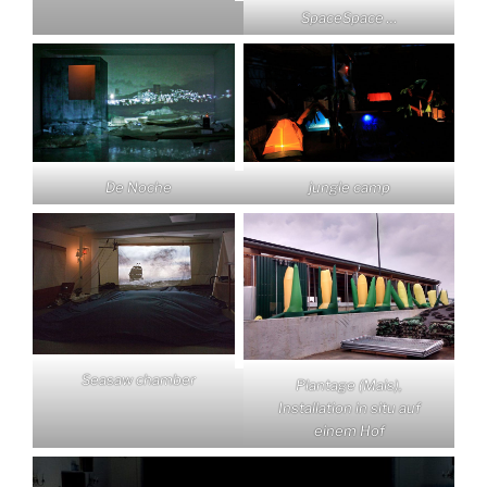
SpaceSpace …
De Noche
jungle camp
Seasaw chamber
Plantage (Mais),
Installation in situ auf
einem Hof