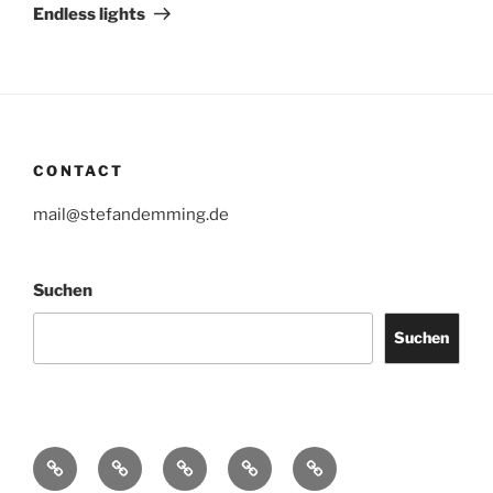
Beitrag
Endless lights
CONTACT
mail@stefandemming.de
Suchen
Suchen
Contact
CV
Text
Catalogues
IMPRINT
/