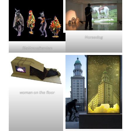
Horsedog
Stattmusikanten
woman on the floor