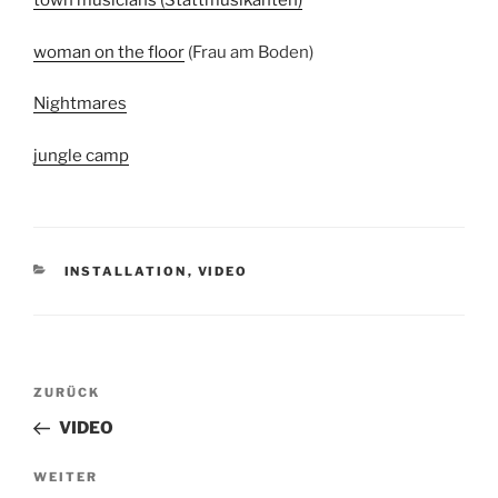
town musicians (Stattmusikanten)
woman on the floor
(Frau am Boden)
Nightmares
jungle camp
KATEGORIEN
INSTALLATION
,
VIDEO
Beitragsnavigation
Vorheriger
ZURÜCK
Beitrag
VIDEO
Nächster
WEITER