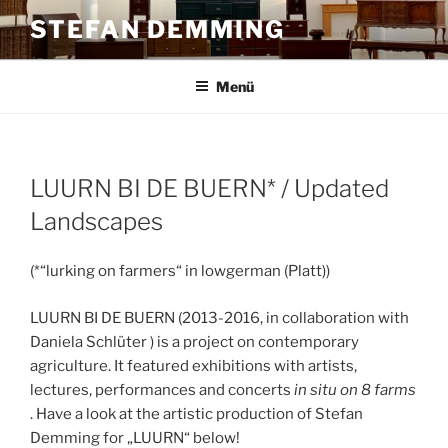
Zum
STEFAN DEMMING
Inhalt
springen
Menü
LUURN BI DE BUERN* / Updated
Landscapes
(*“lurking on farmers“ in lowgerman (Platt))
LUURN BI DE BUERN (2013-2016, in collaboration with
Daniela Schlüter ) is a project on contemporary
agriculture. It featured exhibitions with artists,
lectures, performances and concerts
in situ on 8 farms
. Have a look at the artistic production of Stefan
Demming for „LUURN“ below!