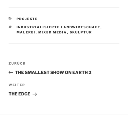
KATEGORIEN
PROJEKTE
SCHLAGWÖRTER
INDUSTRIALISIERTE LANDWIRTSCHAFT
,
MALEREI
,
MIXED MEDIA
,
SKULPTUR
Beitragsnavigation
Vorheriger
ZURÜCK
Beitrag
THE SMALLEST SHOW ON EARTH 2
Nächster
WEITER
Beitrag
THE EDGE