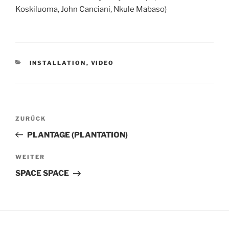
Koskiluoma, John Canciani, Nkule Mabaso)
KATEGORIEN
INSTALLATION
,
VIDEO
Beitragsnavigation
Vorheriger
ZURÜCK
Beitrag
PLANTAGE (PLANTATION)
Nächster
WEITER
Beitrag
SPACE SPACE