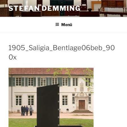
Zum
STEFAN DEMMING
Inhalt
springen
Menü
1905_Saligia_Bentlage06beb_90
0x